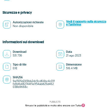
Sicurezza e privacy
Vedi il rapporto sulla sicurezza
Autorizzazioni richieste
e l'antivirus
Non disponibile
Informazioni sul download
Download
Data
531.736
21 ago 2023
Tipo di file
Dimensione
EXE
516.4 MB
SHA256
9a1505d249bb2dc9cd64bc4c01f
fd1bfb482744f1e1f54ab825d462
038b9668c
PUBBLICITÀ
Rimuovi le pubblicità e molto altro ancora con Turbo