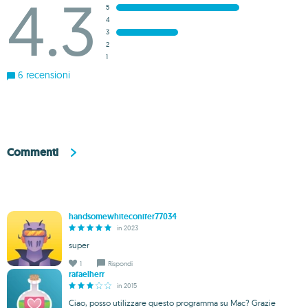
4.3
5
4
3
2
1
6 recensioni
Commenti
handsomewhiteconifer77034
in 2023
super
1
Rispondi
rafaelherr
in 2015
Ciao, posso utilizzare questo programma su Mac? Grazie