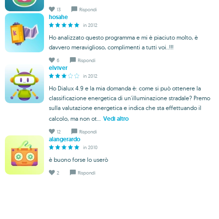
13
Rispondi
hosahe
in 2012
Ho analizzato questo programma e mi è piaciuto molto, è
davvero meraviglioso, complimenti a tutti voi..!!!
6
Rispondi
elviver
in 2012
Ho Dialux 4.9 e la mia domanda è: come si può ottenere la
classificazione energetica di un'illuminazione stradale? Premo
sulla valutazione energetica e indica che sta effettuando il
calcolo, ma non ot...
Vedi altro
12
Rispondi
alangerardo
in 2010
è buono forse lo userò
2
Rispondi