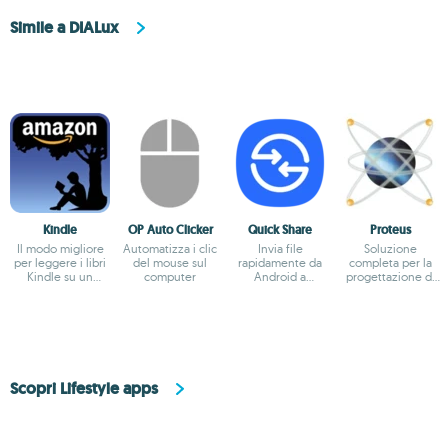
Simile a DIALux
Kindle
OP Auto Clicker
Quick Share
Proteus
Il modo migliore
Automatizza i clic
Invia file
Soluzione
per leggere i libri
del mouse sul
rapidamente da
completa per la
Kindle su un
computer
Android a
progettazione di
computer
Windows
circuiti elettronici
Scopri Lifestyle apps