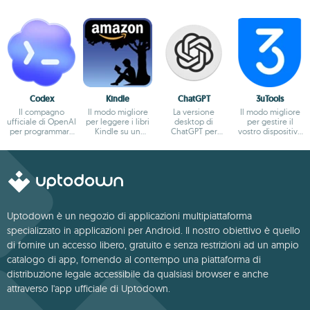
Codex
Kindle
ChatGPT
3uTools
Il compagno
Il modo migliore
La versione
Il modo migliore
ufficiale di OpenAI
per leggere i libri
desktop di
per gestire il
per programmare
Kindle su un
ChatGPT per
vostro dispositivo
con ChatGPT
computer
Windows
iOS
Uptodown è un negozio di applicazioni multipiattaforma
specializzato in applicazioni per Android. Il nostro obiettivo è quello
di fornire un accesso libero, gratuito e senza restrizioni ad un ampio
catalogo di app, fornendo al contempo una piattaforma di
distribuzione legale accessibile da qualsiasi browser e anche
attraverso l'app ufficiale di Uptodown.