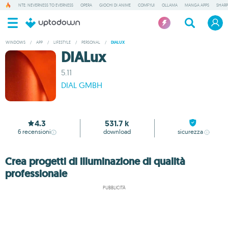
NTE: NEVERNESS TO EVERNESS
OPERA
GIOCHI DI ANIME
COMFYUI
OLLAMA
MANGA APPS
SHAR
WINDOWS
/
APP
/
LIFESTYLE
/
PERSONAL
/
DIALUX
DIALux
5.11
DIAL GMBH
4.3
531.7 k
6
recensioni
download
sicurezza
Crea progetti di illuminazione di qualità
professionale
PUBBLICITÀ